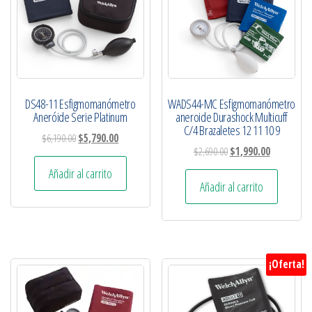
DS48-11 Esfigmomanómetro
WADS44-MC Esfigmomanómetro
Aneróide Serie Platinum
aneroide Durashock Multicuff
C/4 Brazaletes 12 11 10 9
$
6,190.00
$
5,790.00
$
2,690.00
$
1,990.00
Añadir al carrito
Añadir al carrito
¡Oferta!