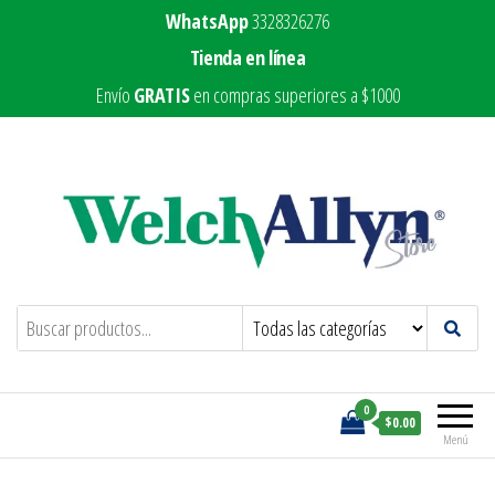
WhatsApp
3328326276
Tienda en línea
Envío
GRATIS
en compras superiores a $1000
Welch Allyn Store
Marca líder en equipo médico
0
$0.00
Menú