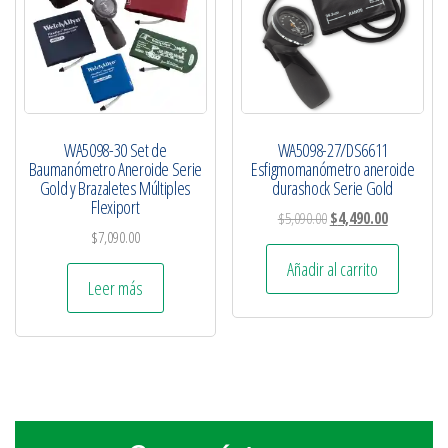
WA5098-30 Set de
WA5098-27/DS6611
Baumanómetro Aneroide Serie
Esfigmomanómetro aneroide
Gold y Brazaletes Múltiples
durashock Serie Gold
Flexiport
$
5,090.00
$
4,490.00
$
7,090.00
Añadir al carrito
Leer más