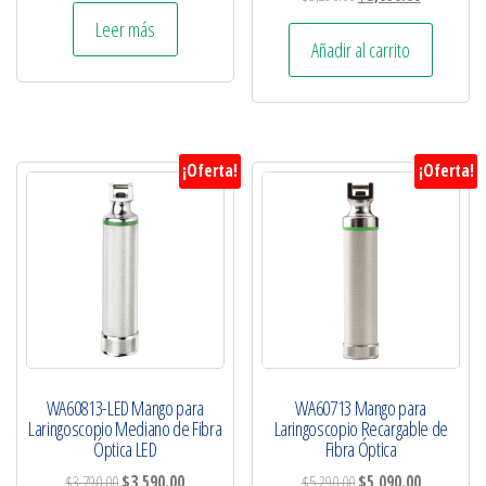
Leer más
Añadir al carrito
¡Oferta!
¡Oferta!
WA60813-LED Mango para
WA60713 Mango para
Laringoscopio Mediano de Fibra
Laringoscopio Recargable de
Óptica LED
Fibra Óptica
$
3,790.00
$
3,590.00
$
5,290.00
$
5,090.00