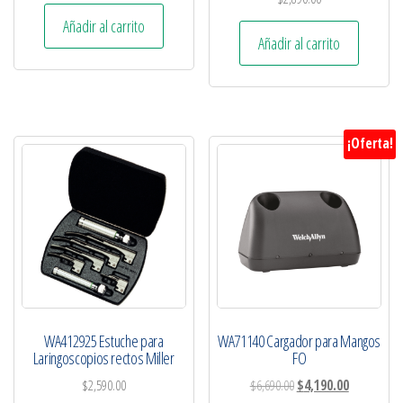
Añadir al carrito
Añadir al carrito
¡Oferta!
WA412925 Estuche para
WA71140 Cargador para Mangos
Laringoscopios rectos Miller
FO
$
2,590.00
$
6,690.00
$
4,190.00