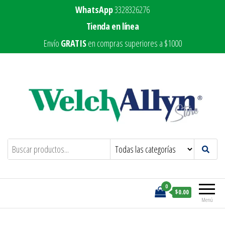
WhatsApp
3328326276
Tienda en línea
Envío
GRATIS
en compras superiores a $1000
Welch Allyn Store
Marca líder en equipo médico
0
$0.00
Menú