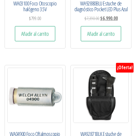
WA03100 Foco Otoscopio
WA92880BLU Estuche de
halógeno 3.5V
diagnóstico Pocket LED Plus Azul
$
799.00
$
7,390.00
$
6,990.00
Añadir al carrito
Añadir al carrito
¡Oferta!
WA04900 Foco Oftalmoscopio
WA92871BLK Estuche de