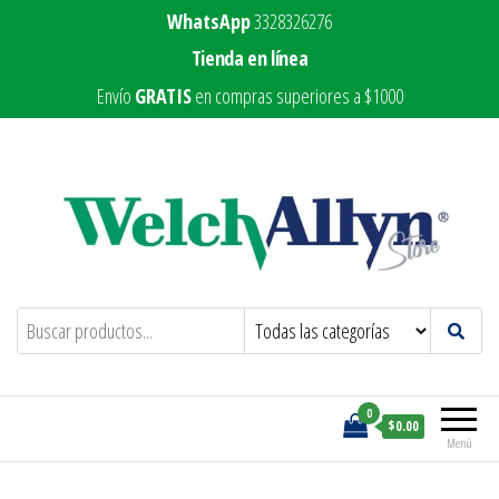
WhatsApp
3328326276
Tienda en línea
Envío
GRATIS
en compras superiores a $1000
Welch Allyn Store
Marca líder en equipo médico
0
$0.00
Menú