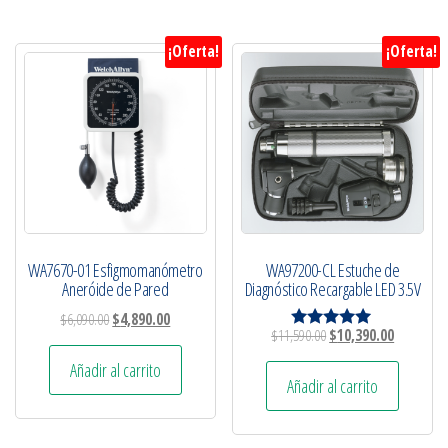
¡Oferta!
¡Oferta!
WA7670-01 Esfigmomanómetro
WA97200-CL Estuche de
Aneróide de Pared
Diagnóstico Recargable LED 3.5V
$
6,090.00
$
4,890.00
$
11,590.00
$
10,390.00
Valorado
con
Añadir al carrito
5.00
Añadir al carrito
de 5