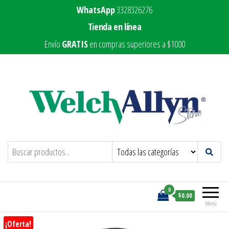
WhatsApp
3328326276
Tienda en línea
Envío
GRATIS
en compras superiores a $1000
Welch Allyn Store
Marca líder en equipo médico
0
$0.00
Menú
¡Oferta!