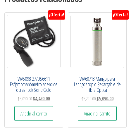
¡Oferta!
¡Oferta!
WA5098-27/DS6611
WA60713 Mango para
Esfigmomanómetro aneroide
Laringoscopio Recargable de
durashock Serie Gold
Fibra Óptica
$
5,090.00
$
4,490.00
$
5,290.00
$
5,090.00
Añadir al carrito
Añadir al carrito