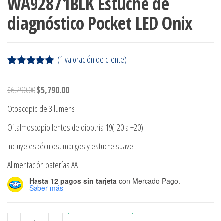
WA92871BLK Estuche de
diagnóstico Pocket LED Onix
(
1
valoración de cliente)
Valorado
1
con
5.00
de
$
6,290.00
$
5,790.00
5 en base
a
valoración
Otoscopio de 3 lumens
de un
cliente
Oftalmoscopio lentes de dioptría 19(-20 a +20)
Incluye espéculos, mangos y estuche suave
Alimentación baterías AA
Hasta 12 pagos sin tarjeta
con Mercado Pago.
Saber más