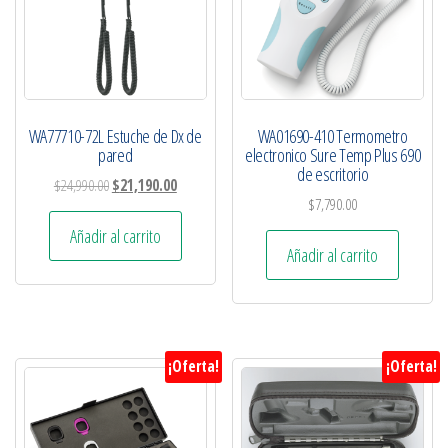
WA77710-72L Estuche de Dx de
WA01690-410 Termometro
pared
electronico Sure Temp Plus 690
de escritorio
$
24,990.00
$
21,190.00
$
7,790.00
Añadir al carrito
Añadir al carrito
¡Oferta!
¡Oferta!