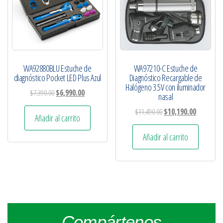
WA92880BLU Estuche de
WA97210-C Estuche de
diagnóstico Pocket LED Plus Azul
Diagnóstico Recargable de
Halógeno 3.5V con iluminador
$
7,390.00
$
6,990.00
nasal
$
11,490.00
$
10,190.00
Añadir al carrito
Añadir al carrito
Compártenos