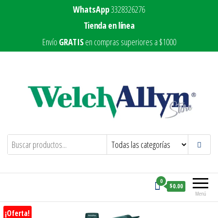
WhatsApp
3328326276
Tienda en línea
Envío
GRATIS
en compras superiores a $1000
Welch Allyn Store
Marca líder en equipo médico
0
$0.00
Menú
¡Oferta!