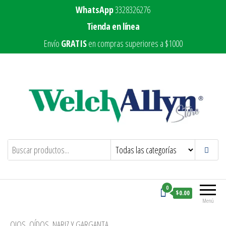
WhatsApp
3328326276
Tienda en línea
Envío
GRATIS
en compras superiores a $1000
Welch Allyn Store
Marca líder en equipo médico
0
$0.00
Menú
OJOS, OÍDOS, NARIZ Y GARGANTA